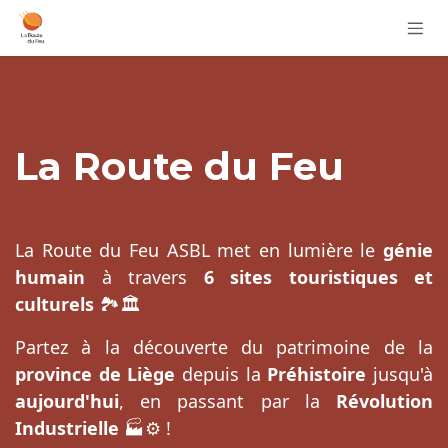
Se rendre au contenu
La Route du Feu
La Route du Feu ASBL met en lumière le
génie
humain
à travers
6 sites touristiques et
culturels
🏞️🏛️
Partez à la découverte du patrimoine de la
province de Liège
depuis la
Préhistoire
jusqu'à
aujourd'hui
, en passant par la
Révolution
Industrielle
🏭⚙️ !