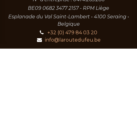
BE09 0682 3477 2157 - RPM Liège
Esplanade du Val Saint-Lambert • 4100 Seraing •
Belgique
+32 (0) 479 84 03 20
info@laroutedufeu.be