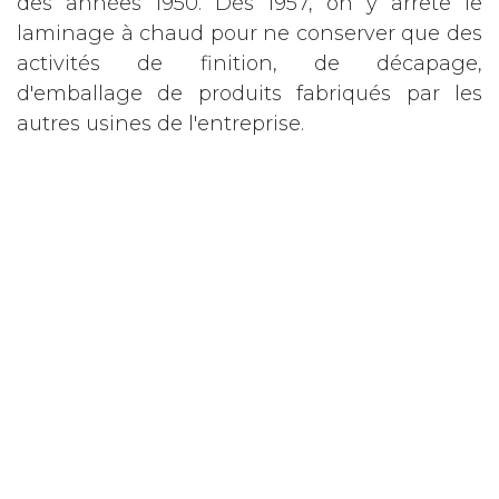
des années 1950. Dès 1957, on y arrête le
laminage à chaud pour ne conserver que des
activités de finition, de décapage,
d'emballage de produits fabriqués par les
autres usines de l'entreprise.
En 1969-1970, Espérance-Longdoz fusionne
avec Cockerill, qui maintiendra une activité
dans l’usine jusqu'à la fin des années 1980.
Aujourd'hui, les bâtiments qui subsistent
accueillent la Maison de la Métallurgie et de
l’Industrie de Liège. Dans les dix salles du
musée, vous suivrez deux parcours : la
métallurgie et les énergies motrices. Admirez