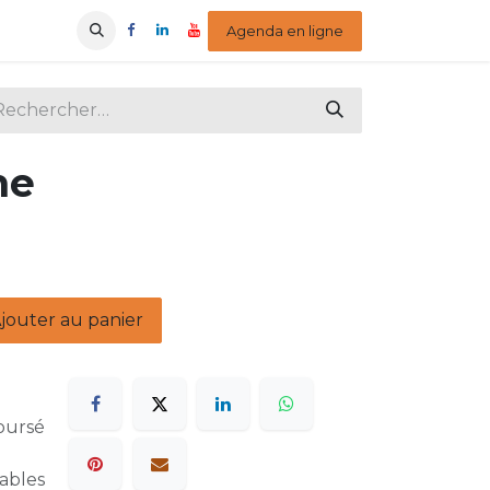
Agenda en ligne​
me
jouter au panier
boursé
rables